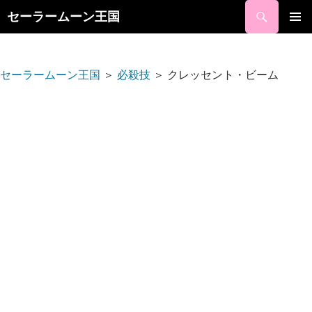
検
セーラームーン王国
索
コ
ン
メ
テ
イ
ン
セーラームーン王国
＞
必殺技
＞
クレッセント・ビーム
ツ
ン
へ
ス
メ
キ
ニ
ッ
プ
ュ
ー