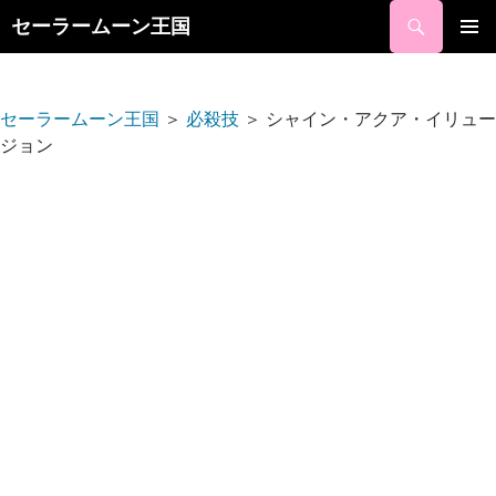
検
セーラームーン王国
索
コ
ン
メ
テ
イ
ン
セーラームーン王国
＞
必殺技
＞
シャイン・アクア・イリュー
ツ
ジョン
ン
へ
ス
メ
キ
ニ
ッ
プ
ュ
ー