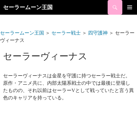
検
セーラームーン王国
索
コ
ン
メ
テ
イ
ン
セーラームーン王国
＞
セーラー戦士
＞
四守護神
＞
セーラー
ツ
ヴィーナス
ン
へ
ス
メ
セーラーヴィーナス
キ
ニ
ッ
プ
ュ
セーラーヴィーナスは金星を守護に持つセーラー戦士だ。
原作・アニメ共に、内部太陽系戦士の中では最後に登場し
ー
たものの、それ以前はセーラーVとして戦っていたと言う異
色のキャリアを持っている。