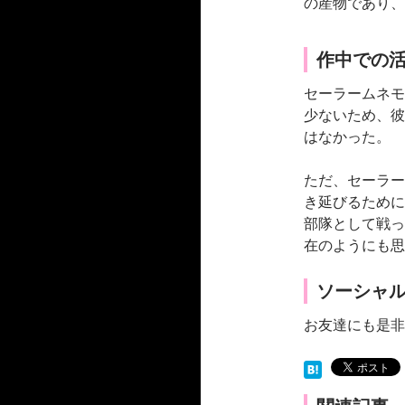
の産物であり、
作中での
セーラームネモ
少ないため、彼
はなかった。
ただ、セーラー
き延びるために
部隊として戦っ
在のようにも思
ソーシャ
お友達にも是非