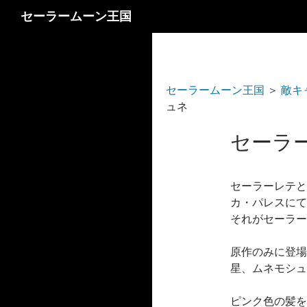
検
セーラームーン王国
索
セーラームーン王国
＞
敵キ
ュネ
セーラ
セーラーレテと
カ・パレスにて
それがセーラー
原作のみに登場
星、ムネモシュ
ピンク色の髪を