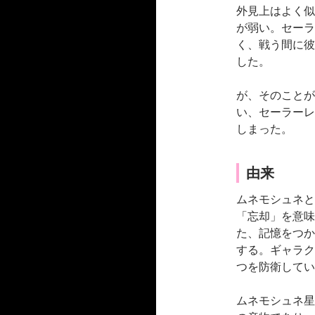
外見上はよく似
が弱い。セーラ
く、戦う間に彼
した。
が、そのことが
い、セーラーレ
しまった。
由来
ムネモシュネと
「忘却」を意味
た、記憶をつか
する。ギャラク
つを防衛してい
ムネモシュネ星